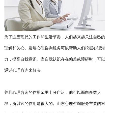
人社第三方技能证VIP
师资力量
环境展示
高八度艺术培训学校
大道国学幼教之家
为了适应现代的工作和生活节奏，人们越来越关注自己的
道合教育培训学校
大道养正幼教之家
新闻资讯
理解和关心。发展心理咨询服务可以帮助人们挖掘心理潜
公司新闻
行业动态
力，提高自我意识。当自我认识存在偏差或障碍时，可以
官方新闻
通过心理咨询来解决。
加入我们
招商加盟
合作招聘
并且心理咨询的作用范围十分广泛，他可以面向多数人
联系我们
群，所以它的作用是很大的。山东心理咨询服务主要的对