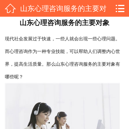
网站首页



山东心理咨询服务的主要对
关于我们
山东心理咨询服务的主要对象
象
公司简介
发展历程
企业文化
规划与未来
现代社会发展过于快速，一些人就会出现一些心理问题。
品牌价值
公司荣誉
而心理咨询作为一种专业技能，可以帮助人们调整内心世
主营项目
界，提高生活质量。那么山东心理咨询服务的主要对象有
企业管理咨询
幼师技能培训
哪些呢？
学历提升
心理咨询
亲子教育
青少年叛逆
父母课堂
幼儿教育
行业证书
消防设施操作员证书
心理咨询师证书