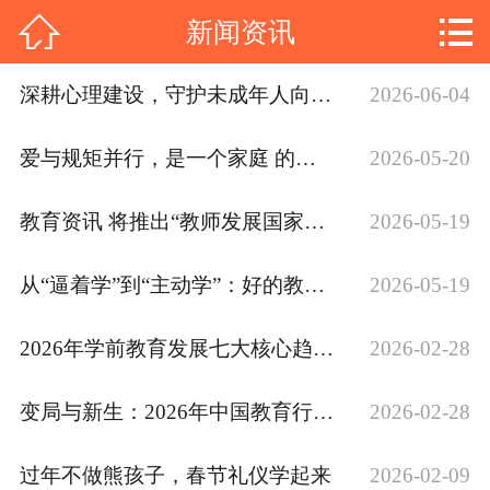
网站首页



新闻资讯
关于我们
深耕心理建设，守护未成年人向阳成长
2026-06-04
公司简介
发展历程
企业文化
规划与未来
爱与规矩并行，是一个家庭 的家教
2026-05-20
品牌价值
公司荣誉
教育资讯 将推出“教师发展国家行动”！
2026-05-19
主营项目
企业管理咨询
幼师技能培训
从“逼着学”到“主动学”：好的教育，是唤醒孩子的内驱力
2026-05-19
学历提升
心理咨询
亲子教育
青少年叛逆
2026年学前教育发展七大核心趋势：从普惠兜底到质量深耕，重构0-6岁教育生态
2026-02-28
父母课堂
幼儿教育
变局与新生：2026年中国教育行情全景分析
2026-02-28
行业证书
消防设施操作员证书
心理咨询师证书
过年不做熊孩子，春节礼仪学起来
2026-02-09