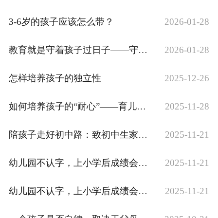
人社第三方技能证VIP
师资力量
3-6岁的孩子应该怎么带？
2026-01-28
环境展示
教育就是守着孩子过日子——守望、耕耘与责任
2026-01-28
高八度艺术培训学校
大道国学幼教之家
道合教育培训学校
大道养正幼教之家
怎样培养孩子的独立性
2025-12-26
新闻资讯
如何培养孩子的“耐心”——育儿知识分享
2025-11-28
公司新闻
行业动态
官方新闻
陪孩子走好初中路：致初中生家长的一封信
2025-11-21
加入我们
招商加盟
合作招聘
幼儿园不认字，上小学后成绩会被甩在后面？
2025-11-21
联系我们
幼儿园不认字，上小学后成绩会被甩在后面？
2025-11-21